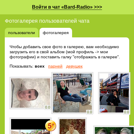
Войти в чат «Bard-Radio» >>>
Фотогалерея пользователей чата
пользователи
фотогалерея
Чтобы добавить свое фото в галерею, вам необходимо
загрузить его в свой альбом (мой профиль -> мои
фотографии) и поставить галку "отображать в галерее".
Показывать:
всех
парней
девушек
0.0
0.0
0.0