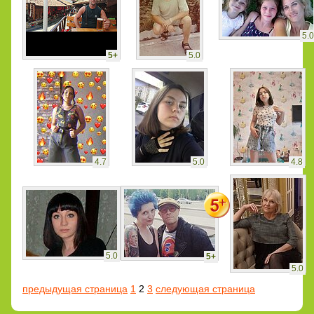
5.0
5+
5.0
4.7
5.0
4.8
5.0
5+
5.0
предыдущая страница
1
2
3
следующая страница