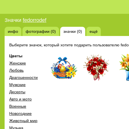
Значки
fedorrodef
инфо
фотографии (0)
значки (0)
ещё
Выберите значок, который хотите подарить пользователю fedor
Цветы
Женские
Любовь
Драгоценности
Мужские
Десерты
Авто и мото
Военные
Новогодние
Животный мир
Музыка