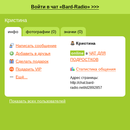
Войти в чат «Bard-Radio» >>>
Кристина
инфо
фотографии (0)
значки (0)
Кристина
Написать сообщение
online
в
ЧАТ ДЛЯ
Добавить в друзья
ПОДРОСТКОВ
Сделать подарок
Подарить VIP
Статистика общения
Ещё...
Адрес страницы:
http://chat.bard-
radio.net/id2892857
Показать всех пользователей